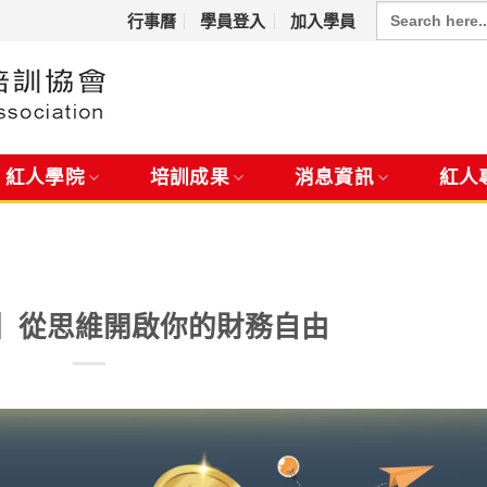
Search
for:
行事曆
學員登入
加入學員
紅人學院
培訓成果
消息資訊
紅人
】從思維開啟你的財務自由