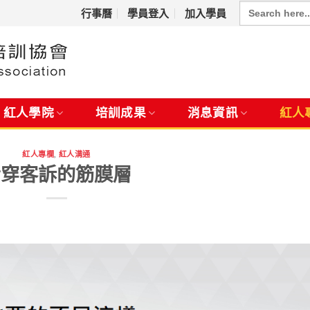
Search
for:
行事曆
學員登入
加入學員
紅人學院
培訓成果
消息資訊
紅人
紅人專欄
,
紅人溝通
看穿客訴的筋膜層