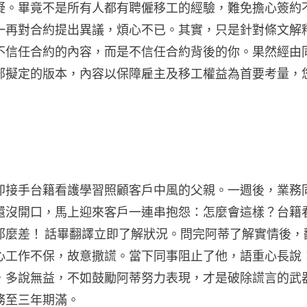
疑。畢竟不是所有人都有聘僱移工的經驗，難免擔心簽約
一再對合約提出異議，煩心不已。其實，只是針對條文解
不信任合約的內容，而是不信任合約背後的你。果然經由
部擬定的版本，內容以保障雇主及移工權益為首要考量，
即接手台籍看護學習照顧客戶中風的父親。一週後，業務
還沒開口，馬上迎來客戶一連串抱怨：怎麼會這樣？台籍
那麼差！ 話畢翻譯立即了解狀況。問完阿蒂了解實情後，
心工作不保，故意撒謊。當下同事阻止了他，語重心長說
，多說無益，不如鼓勵阿蒂努力表現，才是破除謊言的武
務至三年期滿。