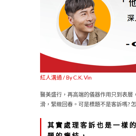
紅人溝通 / By
C.K. Vin
醫美盛行，再高端的儀器作用只到表層
滑，緊緻回春。可是標題不是客訴嗎? 
其實處理客訴也是一樣
題的癥結，