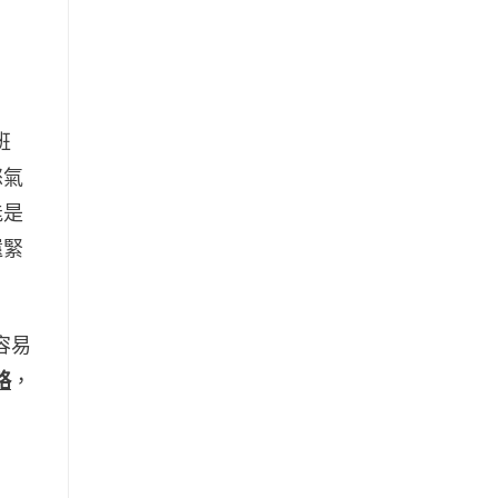
班
怒氣
能是
還緊
容易
略
，