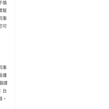
不慎
釋幫
同事
您可
同事
看護
翻譯
：台
器。