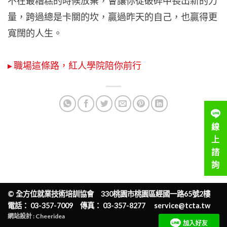
不在最糟糕的時候放棄，會讓你從破碎中長出新的力
量，跨過總是卡關的坎，贏過昨天的自己，也贏得更
寬闊的人生。
▸ 職場這條路，紅人學院陪你前行
線
上
諮
詢
©
全方位就業技術培訓協會
330桃園市桃園區經國一路65號2樓
電話： 03-357-7009 傳真： 03-357-8277
service@tcta.tw
網站設計 : Cheeridea