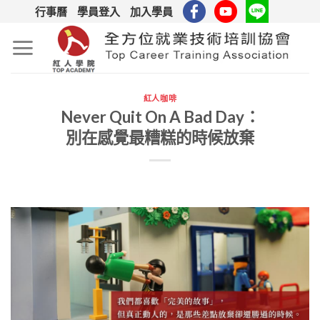
Skip
行事曆
學員登入
加入學員
to
content
紅人咖啡
Never Quit On A Bad Day：
別在感覺最糟糕的時候放棄