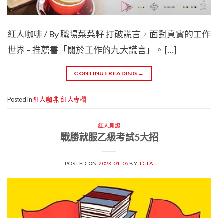
紅人咖啡 / By 職場菜菜籽 打破謊言，面對真實的工作
世界 – 推薦書「關於工作的九大謊言」。 […]
CONTINUE READING
→
Posted in
紅人咖啡
,
紅人專欄
紅人見證
戰勝就服乙級考試5大招
POSTED ON
2023-01-05
BY
TCTA