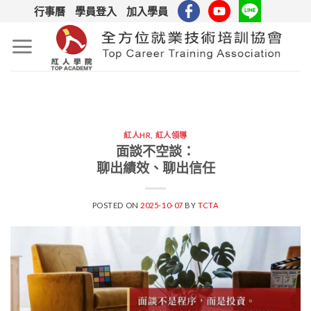
Skip
行事曆
學員登入
加入學員
to
content
紅人HR
,
紅人領導
面談不空談：
聊出績效、聊出信任
POSTED ON
2025-10-07
BY
TCTA