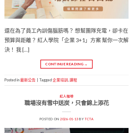
還在為了員工內訓傷腦筋嗎？ 想幫團隊充電，卻卡在
預算與距離？ 紅人學院「企業 3+1」方案 幫你一次解
決！ 我 […]
CONTINUE READING
→
Posted in
最新公告
|
Tagged
企業培訓
,
課程
紅人咖啡
職場沒有雪中送炭，只會錦上添花
POSTED ON
2026-01-13
BY
TCTA