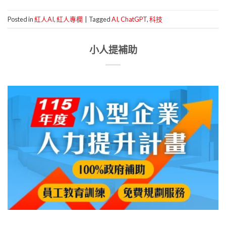
Posted in
紅人AI
,
紅人專欄
|
Tagged
AI
,
ChatGPT
,
科技
小人提補助