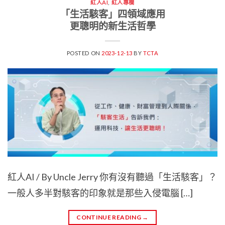
紅人AI
,
紅人專欄
「生活駭客」四領域應用
更聰明的新生活哲學
POSTED ON
2023-12-13
BY
TCTA
紅人AI / By Uncle Jerry 你有沒有聽過「生活駭客」？
一般人多半對駭客的印象就是那些入侵電腦 […]
CONTINUE READING
→