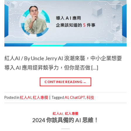
紅人AI / By Uncle Jerry AI 浪潮來襲，中小企業想要
導入 AI 應用提昇競爭力，但你是否做 […]
CONTINUE READING
→
Posted in
紅人AI
,
紅人專欄
|
Tagged
AI
,
ChatGPT
,
科技
紅人AI
,
紅人專欄
2024 你該具備的 AI 思維！