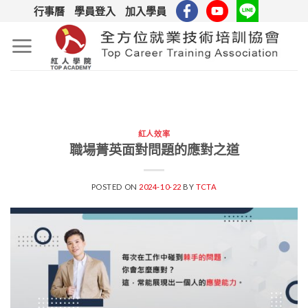
Skip
行事曆
學員登入
加入學員
to
content
紅人效率
職場菁英面對問題的應對之道
POSTED ON
2024-10-22
BY
TCTA