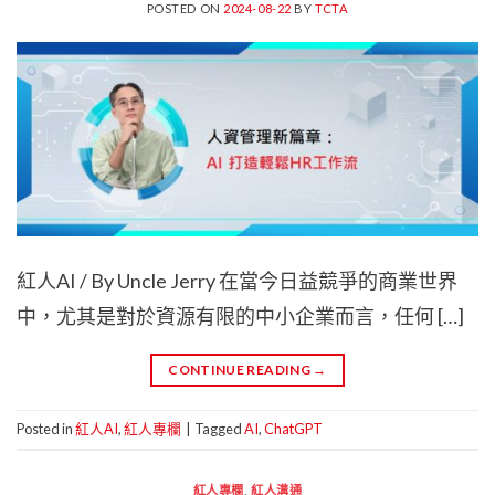
POSTED ON
2024-08-22
BY
TCTA
紅人AI / By Uncle Jerry 在當今日益競爭的商業世界
中，尤其是對於資源有限的中小企業而言，任何 […]
CONTINUE READING
→
Posted in
紅人AI
,
紅人專欄
|
Tagged
AI
,
ChatGPT
紅人專欄
,
紅人溝通