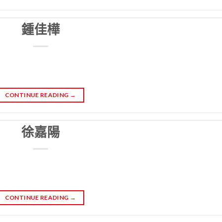
鍾佳樺
CONTINUE READING
→
徐嘉陽
CONTINUE READING
→