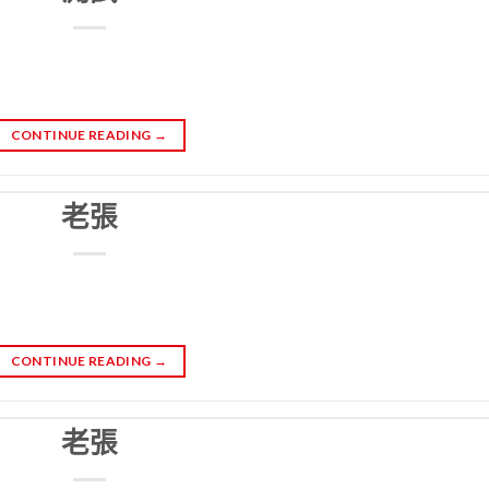
CONTINUE READING
→
老張
CONTINUE READING
→
老張