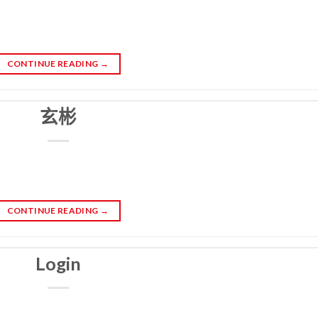
CONTINUE READING
→
玄彬
CONTINUE READING
→
Login