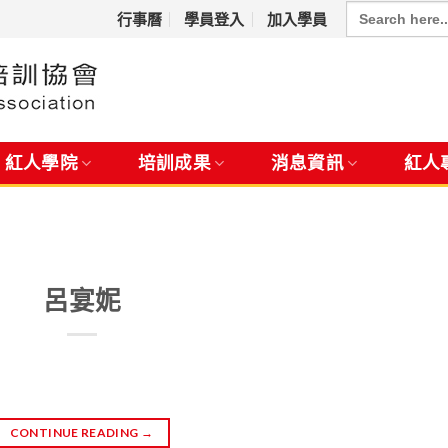
Search
for:
行事曆
學員登入
加入學員
紅人學院
培訓成果
消息資訊
紅人
呂宴妮
CONTINUE READING
→