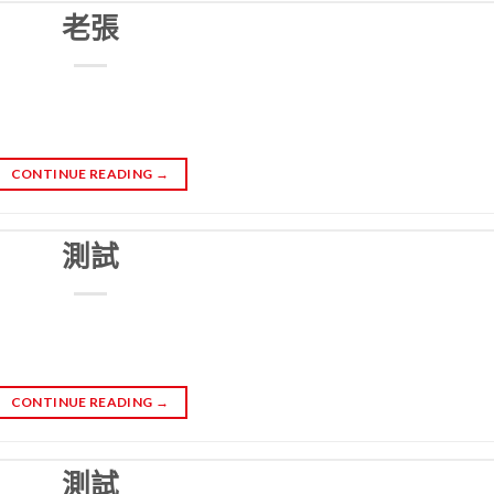
老張
CONTINUE READING
→
測試
CONTINUE READING
→
測試