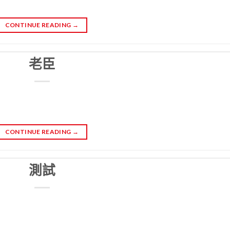
CONTINUE READING
→
老臣
CONTINUE READING
→
測試