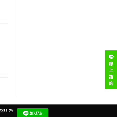
線
上
諮
詢
tcta.tw