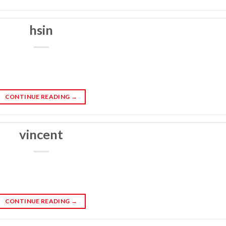
hsin
CONTINUE READING
→
vincent
CONTINUE READING
→