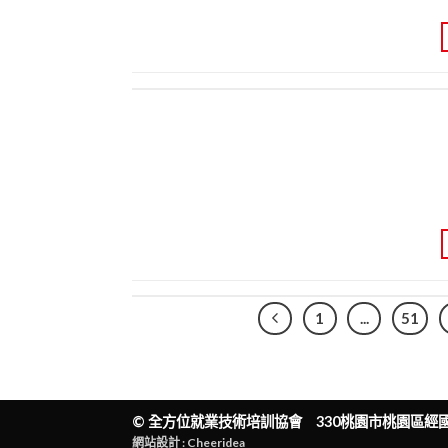
1
...
51
©
全方位就業技術培訓協會
330桃園市桃園區經國一路
網站設計 : Cheeridea