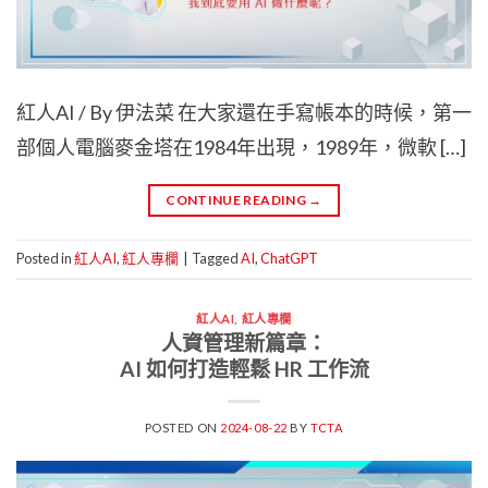
紅人AI / By 伊法菜 在大家還在手寫帳本的時候，第一
部個人電腦麥金塔在1984年出現，1989年，微軟 […]
CONTINUE READING
→
Posted in
紅人AI
,
紅人專欄
|
Tagged
AI
,
ChatGPT
紅人AI
,
紅人專欄
人資管理新篇章：
AI 如何打造輕鬆 HR 工作流
POSTED ON
2024-08-22
BY
TCTA