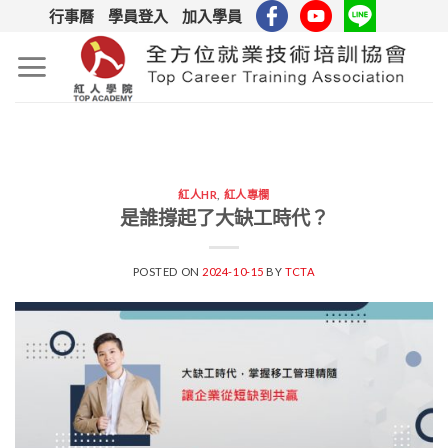
Skip
行事曆
學員登入
加入學員
to
content
紅人HR
,
紅人專欄
是誰撐起了大缺工時代？
POSTED ON
2024-10-15
BY
TCTA