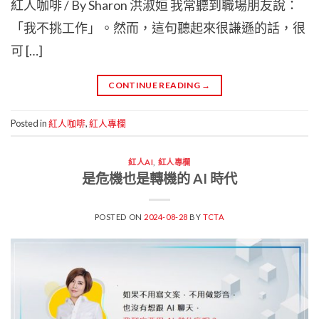
紅人咖啡 / By Sharon 洪淑姮 我常聽到職場朋友說：
「我不挑工作」。然而，這句聽起來很謙遜的話，很
可 […]
CONTINUE READING
→
Posted in
紅人咖啡
,
紅人專欄
紅人AI
,
紅人專欄
是危機也是轉機的 AI 時代
POSTED ON
2024-08-28
BY
TCTA