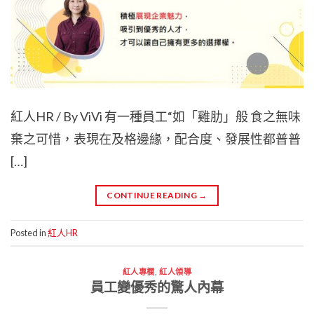
紅人HR / By ViVi 有一種員工“如「雞肋」般 食之無味
棄之可惜，表現在及格邊緣，配合度、發展性都普普
[…]
CONTINUE READING
→
Posted in
紅人HR
紅人專欄
,
紅人領導
員工變優秀的驚人內幕