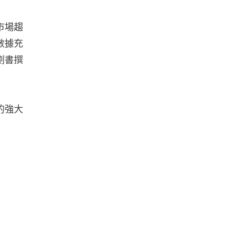
市場趨
數據充
劃書撰
的強大