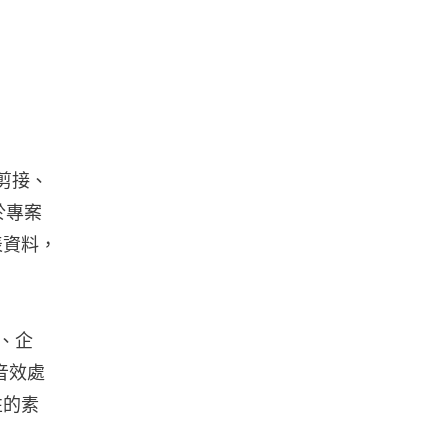
剪接、
於專案
表資料，
音、企
音效處
性的素