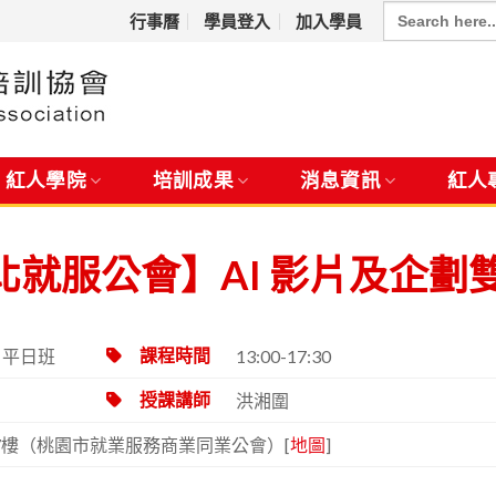
Search
for:
行事曆
學員登入
加入學員
紅人學院
培訓成果
消息資訊
紅人
就服公會】AI 影片及企劃
一）平日班
13:00-17:30
課程時間
洪湘圍
授課講師
號7樓（桃園市就業服務商業同業公會）[
地圖
]