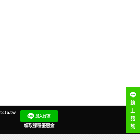
線
上
tcta.tw
諮
領取課程優惠金
詢