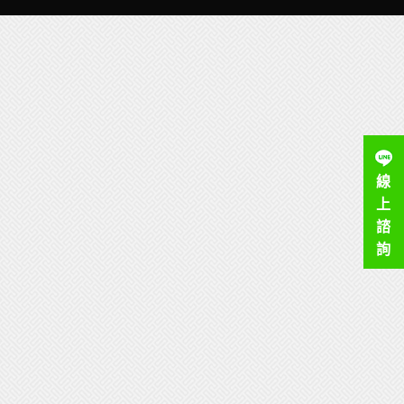
線
上
諮
詢