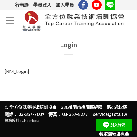
Skip
行事曆
學員登入
加入學員
to
content
Login
[RM_Login]
©
全方位就業技術培訓協會
330桃園市桃園區經國一路65號2樓
電話： 03-357-7009 傳真： 03-357-8277
service@tcta.tw
網站設計 : Cheeridea
領取課程優惠金