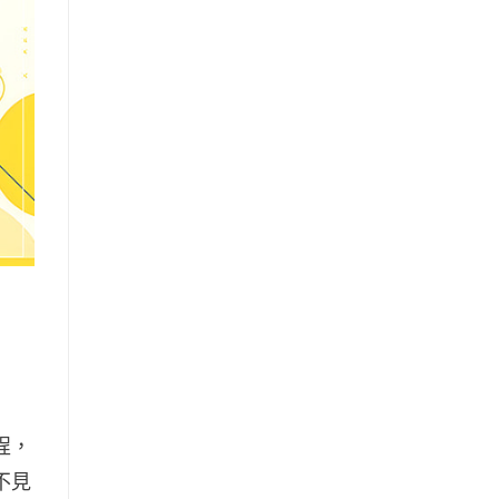
程，
不見