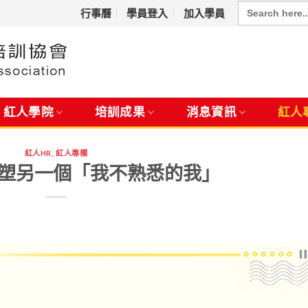
Search
for:
行事曆
學員登入
加入學員
紅人學院
培訓成果
消息資訊
紅人
紅人HR
,
紅人專欄
 形塑另一個「我不熟悉的我」