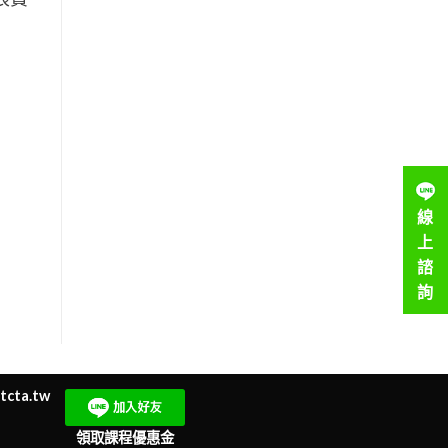
線
上
諮
詢
tcta.tw
領取課程優惠金