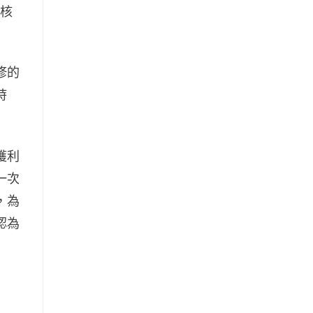
算核
修的
時
獲利
一次
，為
認為