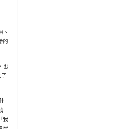
用、
悉的
，也
上了
什
精
「我
浪費