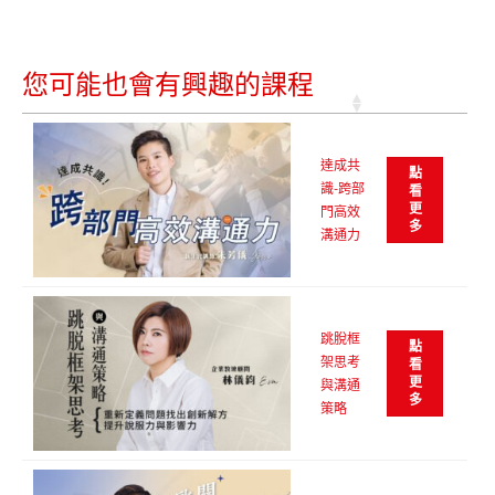
您可能也會有興趣的課程
達成共
點
識-跨部
看
更
門高效
多
溝通力
跳脫框
點
架思考
看
更
與溝通
多
策略