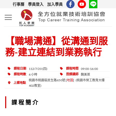
Skip
行事曆
學員登入
加入學員
to
content
【職場溝通】從溝通到服
務-建立連結到業務執行
課程日期
112/7/20 (四)
課程時間
09:00-16:00
課程時數
6 小時
授課講師
魏美棻
桃園市桃園區民生路650號 [
地圖
] (桃園市勞工教育大樓
上課地點
402教室)
課程簡介