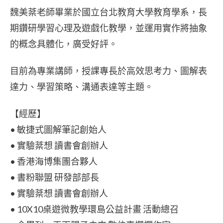
魏美棻老師畢業於國立台北教育大學教育學系，長
期鑽研學習心理及遊戲化教學，並運用實作將抽象
的概念具體化，廣受好評。
目前為專業講師，授課專長於高效思考力、圖解表
達力、學習策略、溝通表達等主題。
【經歷】
• 敏捷式圖解筆記創始⼈
• 實驗棻想 讀書會創辦⼈
• 香港海博集團合夥⼈
• 書粉聯盟 研發部部長
• 實驗棻想 讀書會創辦⼈
• 10X10桌遊微教學環島公益計畫 活動總召