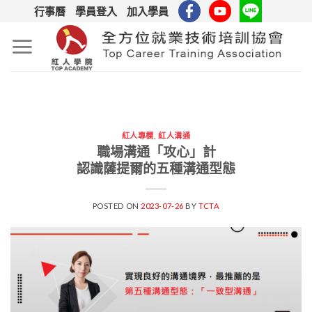
Skip
行事曆
學員登入
加入學員
to
content
紅人專欄
,
紅人溝通
職場溝通「攻心」計
認識薩提爾的五種溝通型態
POSTED ON
2023-07-26
BY
TCTA